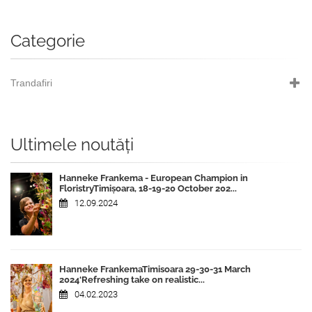
Categorie
Trandafiri
Ultimele noutăți
Hanneke Frankema - European Champion in
FloristryTimișoara, 18-19-20 October 202...
12.09.2024
Hanneke FrankemaTimisoara 29-30-31 March
2024‘Refreshing take on realistic...
04.02.2023