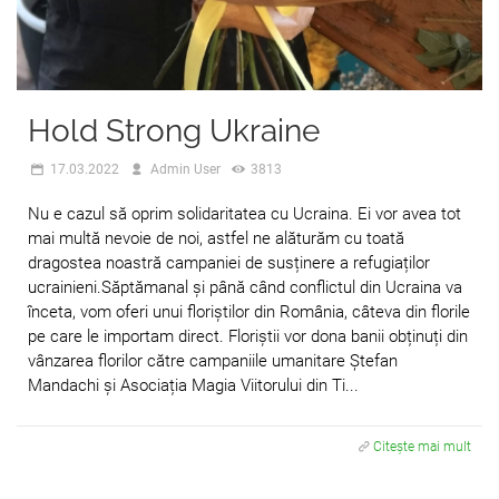
Hold Strong Ukraine
17.03.2022
Admin User
3813
Nu e cazul să oprim solidaritatea cu Ucraina. Ei vor avea tot
mai multă nevoie de noi, astfel ne alăturăm cu toată
dragostea noastră campaniei de susținere a refugiaților
ucrainieni.Săptămanal și până când conflictul din Ucraina va
înceta, vom oferi unui floriștilor din România, câteva din florile
pe care le importam direct. Floriștii vor dona banii obținuți din
vânzarea florilor către campaniile umanitare Ștefan
Mandachi și Asociația Magia Viitorului din Ti...
Citește mai mult