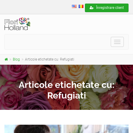
Înregistrare client
Toggle
navigat
Blog
Articole etichetate cu: Refugiati
Articole etichetate cu:
Refugiati