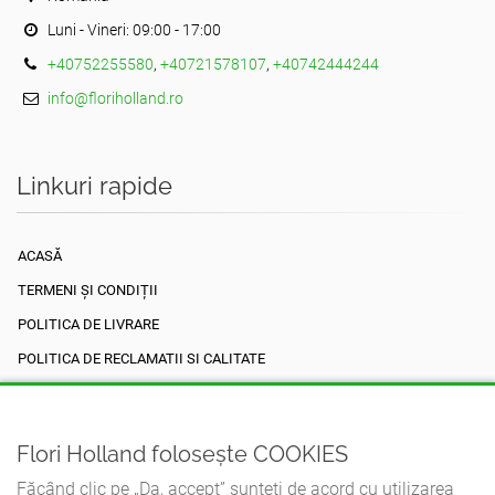
Luni - Vineri: 09:00 - 17:00
+40752255580
,
+40721578107
,
+40742444244
info@floriholland.ro
Linkuri rapide
ACASĂ
TERMENI ȘI CONDIȚII
POLITICA DE LIVRARE
POLITICA DE RECLAMATII SI CALITATE
POLITICA DE RETUR
POLITICA DE CONFIDENȚIALITATE (GDPR)
Flori Holland folosește COOKIES
POLITICA DE COOKIES
Făcând clic pe „Da, accept” sunteți de acord cu utilizarea